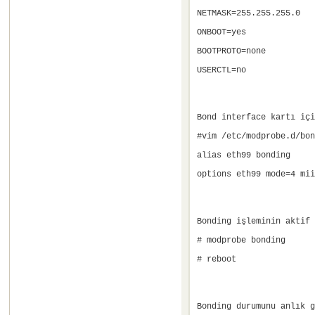
NETMASK=255.255.255.0
ONBOOT=yes
BOOTPROTO=none
USERCTL=no
Bond interface kartı içi
#vim /etc/modprobe.d/bon
alias eth99 bonding
options eth99 mode=4 mii
Bonding işleminin aktif 
# modprobe bonding
# reboot
Bonding durumunu anlık 