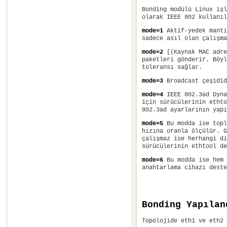
Bonding modülü Linux işl
olarak IEEE 802 kullanı
mode=1
Aktif-yedek mantı
sadece asıl olan çalışma
mode=2
[(Kaynak MAC adre
paketleri gönderir. Böyl
toleransı sağlar.
mode=3
Broadcast çeşidid
mode=4
IEEE 802.3ad Dyna
için sürücülerinin ethto
802.3ad ayarlarının yapı
mode=5
Bu modda ise topl
hızına oranla ölçülür. G
çalışmaz ise herhangi di
sürücülerinin ethtool de
mode=6
Bu modda ise hem 
anahtarlama cihazı deste
Bonding Yapılan
Topolojide eth1 ve eth2 