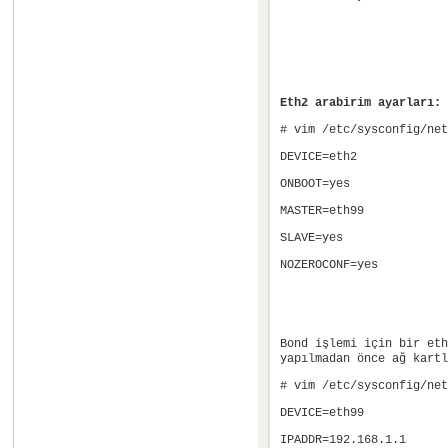
Eth2 arabirim ayarları:
# vim /etc/sysconfig/net
DEVICE=eth2
ONBOOT=yes
MASTER=eth99
SLAVE=yes
NOZEROCONF=yes
Bond işlemi için bir eth
yapılmadan önce ağ kartl
# vim /etc/sysconfig/net
DEVICE=eth99
IPADDR=192.168.1.1