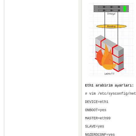
Eth1 arabirim ayarları:
# vim /etc/sysconfig/net
DEVICE=eth1
ONBOOT=yes
MASTER=eth99
SLAVE=yes
NOZEROCONF=yes