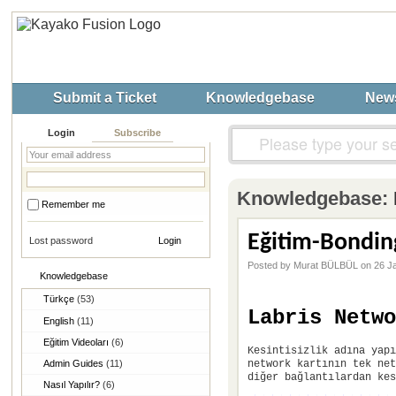
Submit a Ticket
Knowledgebase
New
Login
Subscribe
Knowledgebase:
Remember me
Eğitim-Bondin
Lost password
Posted by Murat BÜLBÜL on 26 J
Knowledgebase
Türkçe
(53)
Labris Netwo
English
(11)
Eğitim Videoları
(6)
Kesintisizlik adına yapı
network kartının tek net
Admin Guides
(11)
diğer bağlantılardan kes
Nasıl Yapılır?
(6)