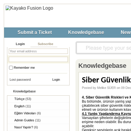
Submit a Ticket
Knowledgebase
New
Login
Subscribe
Knowledgebase
Remember me
Siber Güvenlik
Lost password
Posted by Melike SÜER on 09 De
Knowledgebase
4. Siber Güvenlik Riskleri ve
Türkçe
(53)
Bu bölümde, ürünün yanlış yapı
çıkabilecek siber güvenlik riskl
English
(11)
etmeli ve ürünün kullanım kılav
Eğitim Videoları
(6)
4.1 Yanlış Yapılandırma Kayna
Varsayılan şifrelerin değiştiril
Admin Guides
(11)
erişime neden olabilir. Bu dur
açabilir.
Nasıl Yapılır?
(6)
Gereksiz servislerin açık bırak