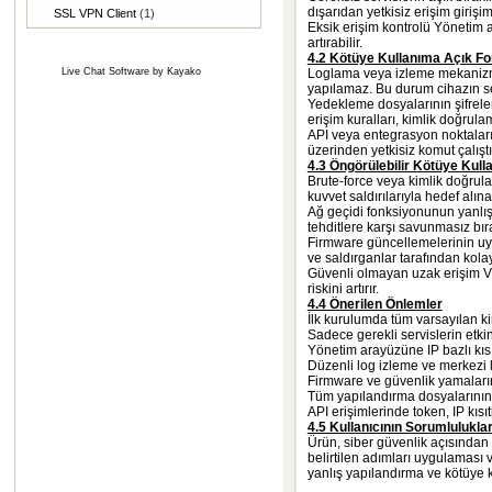
dışarıdan yetkisiz erişim girişi
SSL VPN Client
(1)
Eksik erişim kontrolü Yönetim a
artırabilir.
4.2 Kötüye Kullanıma Açık Fo
Live Chat Software
by
Kayako
Loglama veya izleme mekanizmala
yapılamaz. Bu durum cihazın s
Yedekleme dosyalarının şifrelen
erişim kuralları, kimlik doğrulam
API veya entegrasyon noktaları
üzerinden yetkisiz komut çalıştır
4.3 Öngörülebilir Kötüye Kull
Brute-force veya kimlik doğrula
kuvvet saldırılarıyla hedef alınab
Ağ geçidi fonksiyonunun yanlış 
tehditlere karşı savunmasız bıra
Firmware güncellemelerinin uy
ve saldırganlar tarafından kolay
Güvenli olmayan uzak erişim VP
riskini artırır.
4.4 Önerilen Önlemler
İlk kurulumda tüm varsayılan kim
Sadece gerekli servislerin etkin
Yönetim arayüzüne IP bazlı kısı
Düzenli log izleme ve merkezi 
Firmware ve güvenlik yamalar
Tüm yapılandırma dosyalarının 
API erişimlerinde token, IP kıs
4.5 Kullanıcının Sorumluluklar
Ürün, siber güvenlik açısından b
belirtilen adımları uygulaması 
yanlış yapılandırma ve kötüye 