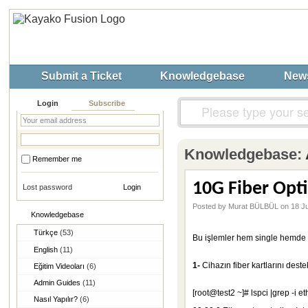
Submit a Ticket
Knowledgebase
New
Login
Subscribe
Knowledgebase:
Remember me
10G Fiber Opt
Lost password
Posted by Murat BÜLBÜL on 18 J
Knowledgebase
Türkçe
(53)
Bu işlemler hem single hemde mu
English
(11)
1-
Cihazın fiber kartlarını deste
Eğitim Videoları
(6)
Admin Guides
(11)
[root@test2 ~]# lspci |grep -i et
Nasıl Yapılır?
(6)