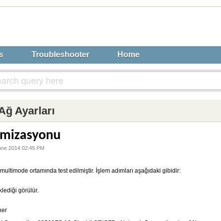
s
Troubleshooter
Home
Ağ Ayarları
imizasyonu
une 2014 02:45 PM
ltimode ortamında test edilmiştir. İşlem adımları aşağıdaki gibidir:
klediği görülür.
her