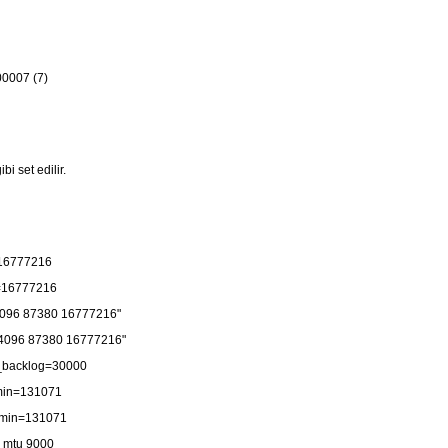
0000007 (7)
i set edilir.
=16777216
x=16777216
"4096 87380 16777216"
"4096 87380 16777216"
x_backlog=30000
_min=131071
_min=131071
0 mtu 9000