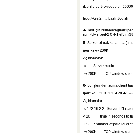
ifconfig eth9 txqueuelen 1000
[root@test2 ~]# bash 10g.sh
4-
Test için kullanacağımız iperf
rpm -Uvh iperf-2.0.4-1.el5.rf.i
5-
Server olarak kullanacağımız 
iperf -s -w 200K
Açıklamalar:
-s
: Server mode
-w 200K : TCP window size
6-
Bu işlemden sonra client taraf
iperf -c 172.16.2.2 -t 20 -P3 
Açıklamalar:
-c 172.16.2.2 : Server IP(In cli
-t 20 : time in seconds to tr
-P3
: number of parallel client
-w 200K
: TCP window size