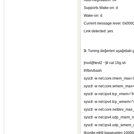
Auto-negotiation: off
Supports Wake-on: d
Wake-on: d
Current message level: 0x0
Link detected: yes
3-
Tuning değerleri aşağıdaki gib
[root@test2 ~]# cat 10g.sh
#!/bin/bash
sysctl -w net.core.rmem_max
sysctl -w net.core.wmem_ma
sysctl -w net.ipv4.tcp_rmem=
sysctl -w net.ipv4.tcp_wmem=
sysctl -w net.core.netdev_ma
sysctl -w net.ipv4.udp_rmem
sysctl -w net.ipv4.udp_wmem
ifconfig eth8 txqueuelen 1000