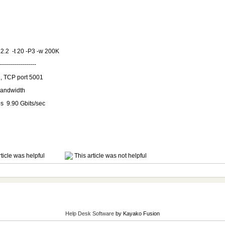
.2.2 -t 20 -P3 -w 200K
------------------
2, TCP port 5001
ndwidth
s 9.90 Gbits/sec
ticle was helpful
This article was not helpful
Help Desk Software
by Kayako Fusion