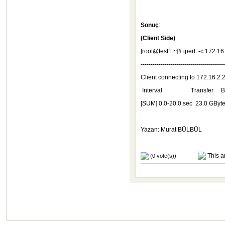
Sonuç
:
(Client Side)
[root@test1 ~]# iperf -c 172.16
------------------------------------------
Client connecting to 172.16.2.
Interval Transfer Ba
[SUM] 0.0-20.0 sec 23.0 GByte
Yazan: Murat BÜLBÜL
This ar
(0 vote(s))