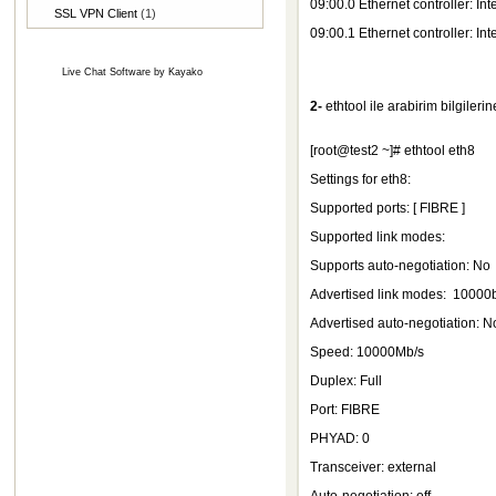
09:00.0 Ethernet controller: I
SSL VPN Client
(1)
09:00.1 Ethernet controller: I
Live Chat Software
by
Kayako
2-
ethtool ile arabirim bilgilerin
[root@test2 ~]# ethtool eth8
Settings for eth8:
Supported ports: [ FIBRE ]
Supported link modes:
Supports auto-negotiation:
Advertised link modes: 100
Advertised auto-negotiation
Speed: 10000Mb/s
Duplex: Full
Port: FIBRE
PHYAD: 0
Transceiver: external