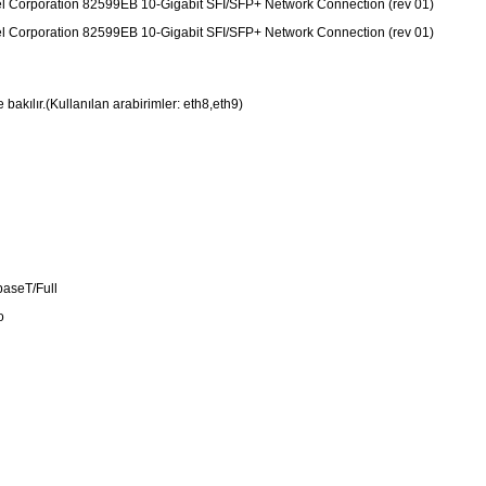
ntel Corporation 82599EB 10-Gigabit SFI/SFP+ Network Connection (rev 01)
ntel Corporation 82599EB 10-Gigabit SFI/SFP+ Network Connection (rev 01)
e bakılır.(Kullanılan arabirimler: eth8,eth9)
 No
00baseT/Full
: No