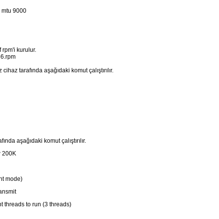
0 mtu 9000
 rpm'i kurulur.
386.rpm
cihaz tarafında aşağıdaki komut çalıştırılır.
ında aşağıdaki komut çalıştırılır.
-w 200K
ent mode)
ansmit
 threads to run (3 threads)