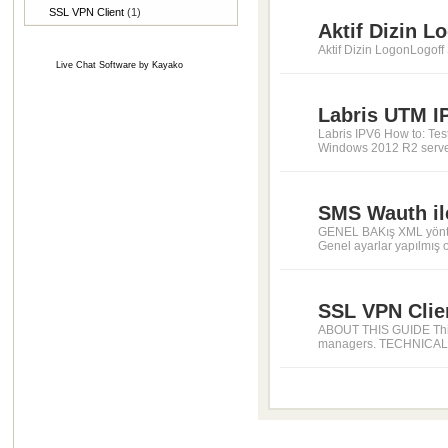
SSL VPN Client
(1)
Aktif Dizin L
Aktif Dizin LogonLogoff 
Live Chat Software
by
Kayako
Labris UTM I
Labris IPV6 How to: Te
Windows 2012 R2 server
SMS Wauth ile
GENEL BAKış XML yöntemi
Genel ayarlar yapılmış 
SSL VPN Clien
ABOUT THIS GUIDE This
managers. TECHNICAL SU