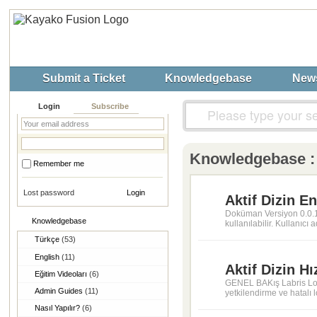
Submit a Ticket
Knowledgebase
New
Login
Subscribe
Knowledgebase : 
Remember me
Lost password
Aktif Dizin E
Doküman Versiyon 0.0.1 G
Knowledgebase
kullanılabilir. Kullanıcı a
Türkçe
(53)
English
(11)
Aktif Dizin Hı
Eğitim Videoları
(6)
GENEL BAKış Labris Logon
Admin Guides
(11)
yetkilendirme ve hatalı
Nasıl Yapılır?
(6)