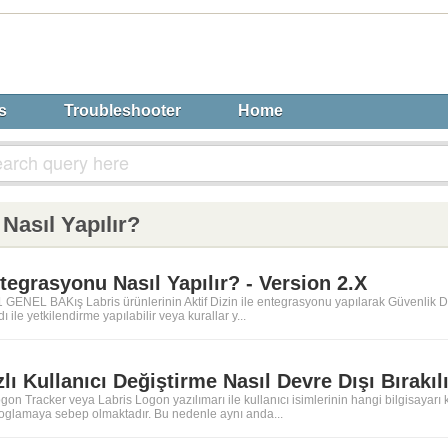
s
Troubleshooter
Home
Nasıl Yapılır?
ntegrasyonu Nasıl Yapılır? - Version 2.X
ENEL BAKış Labris ürünlerinin Aktif Dizin ile entegrasyonu yapılarak Güvenlik Duvar
dı ile yetkilendirme yapılabilir veya kurallar y...
zlı Kullanıcı Değiştirme Nasıl Devre Dışı Bırakıl
 Tracker veya Labris Logon yazılımarı ile kullanıcı isimlerinin hangi bilgisayarı kul
 loglamaya sebep olmaktadır. Bu nedenle aynı anda...