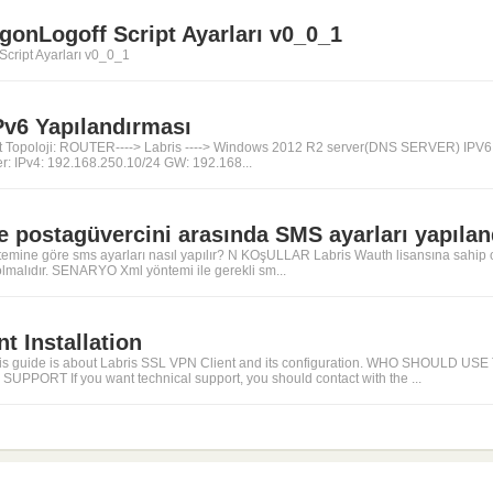
ogonLogoff Script Ayarları v0_0_1
Script Ayarları v0_0_1
Pv6 Yapılandırması
st Topoloji: ROUTER----> Labris ----> Windows 2012 R2 server(DNS SERVER) IPV6 
: IPv4: 192.168.250.10/24 GW: 192.168...
 postagüvercini arasında SMS ayarları yapıla
ne göre sms ayarları nasıl yapılır? N KOşULLAR Labris Wauth lisansına sahip olu
olmalıdır. SENARYO Xml yöntemi ile gerekli sm...
t Installation
 guide is about Labris SSL VPN Client and its configuration. WHO SHOULD USE 
PPORT If you want technical support, you should contact with the ...