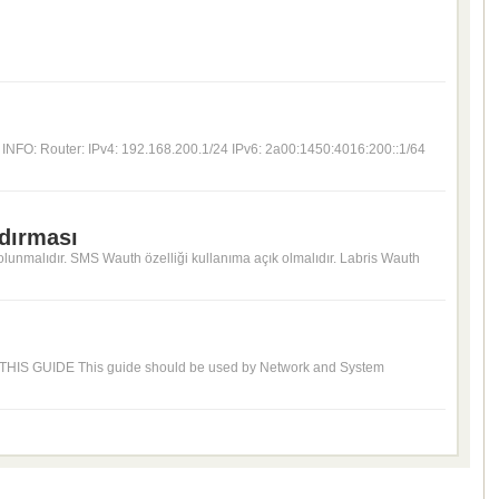
INFO: Router: IPv4: 192.168.200.1/24 IPv6: 2a00:1450:4016:200::1/64
ndırması
nmalıdır. SMS Wauth özelliği kullanıma açık olmalıdır. Labris Wauth
THIS GUIDE This guide should be used by Network and System