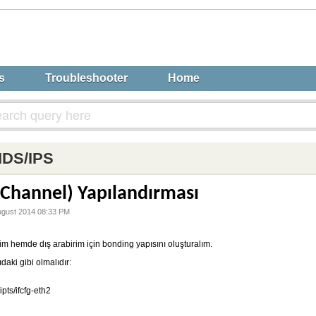
s
Troubleshooter
Home
IDS/IPS
Channel) Yapılandırması
ugust 2014 08:33 PM
im hemde dış arabirim için bonding yapısını oluşturalım.
daki gibi olmalıdır:
ipts/ifcfg-eth2