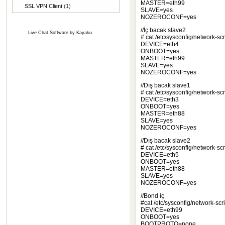
MASTER=eth99
SSL VPN Client
(1)
SLAVE=yes
NOZEROCONF=yes
//İç bacak slave2
Live Chat Software
by
Kayako
# cat /etc/sysconfig/network-scr
DEVICE=eth4
ONBOOT=yes
MASTER=eth99
SLAVE=yes
NOZEROCONF=yes
//Dış bacak slave1
# cat /etc/sysconfig/network-scr
DEVICE=eth3
ONBOOT=yes
MASTER=eth88
SLAVE=yes
NOZEROCONF=yes
//Dış bacak slave2
# cat /etc/sysconfig/network-scr
DEVICE=eth5
ONBOOT=yes
MASTER=eth88
SLAVE=yes
NOZEROCONF=yes
//Bond iç
#cat /etc/sysconfig/network-scri
DEVICE=eth99
ONBOOT=yes
BOOTPROTO=none