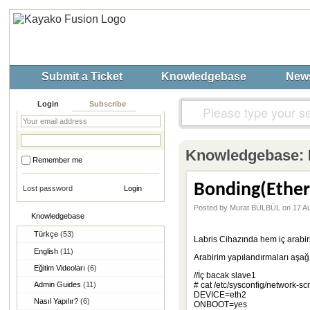
Submit a Ticket
Knowledgebase
New
Login
Subscribe
Knowledgebase:
Remember me
Bonding(Ether
Lost password
Posted by Murat BÜLBÜL on 17 A
Knowledgebase
Türkçe
(53)
Labris Cihazında hem iç arabir
English
(11)
Arabirim yapılandırmaları aşağı
Eğitim Videoları
(6)
//İç bacak slave1
Admin Guides
(11)
# cat /etc/sysconfig/network-scr
DEVICE=eth2
Nasıl Yapılır?
(6)
ONBOOT=yes