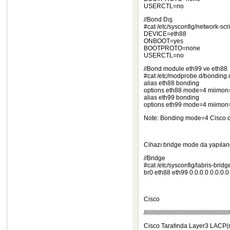
USERCTL=no
//Bond Dış
#cat /etc/sysconfig/network-scri
DEVICE=eth88
ONBOOT=yes
BOOTPROTO=none
USERCTL=no
//Bond module eth99 ve eth88
#cat /etc/modprobe.d/bonding.
alias eth88 bonding
options eth88 mode=4 miimon
alias eth99 bonding
options eth99 mode=4 miimon
Note: Bonding mode=4 Cisco da
Cihazı bridge mode da yapılandı
//Bridge
#cat /etc/sysconfig/labris-bridg
br0 eth88 eth99 0.0.0.0 0.0.0.0
Cisco
////////////////////////////////////////////////////////
Cisco Tarafında Layer3 LACP(