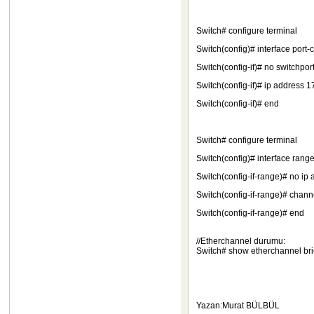
Switch# configure terminal
Switch(config)# interface port
Switch(config-if)# no switchpor
Switch(config-if)# ip address
Switch(config-if)# end
Switch# configure terminal
Switch(config)# interface rang
Switch(config-if-range)# no ip
Switch(config-if-range)# chan
Switch(config-if-range)# end
//Etherchannel durumu:
Switch# show etherchannel bri
Yazan:Murat BÜLBÜL