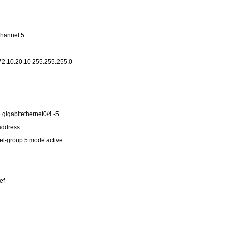
-channel 5
t
 172.10.20.10 255.255.255.0
e gigabitethernet0/4 -5
 address
nel-group 5 mode active
ef