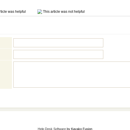
ticle was helpful
This article was not helpful
Help Desk Software
by Kayako Fusion