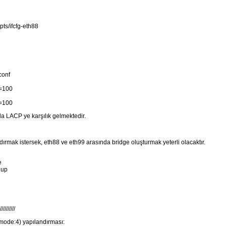
pts/ifcfg-eth88
conf
=100
=100
 LACP ye karşılık gelmektedir.
rmak istersek, eth88 ve eth99 arasında bridge oluşturmak yeterli olacaktır.
e
 up
//////////
mode:4) yapılandırması: