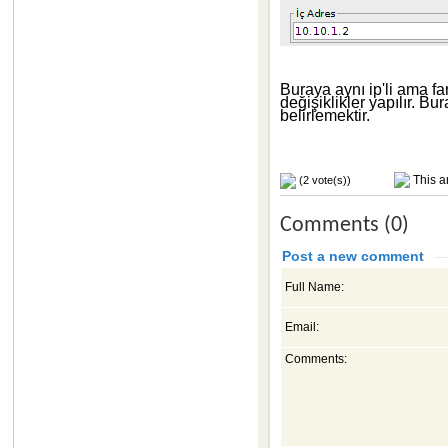
Buraya aynı ip'li ama fa
değişiklikler yapılır. B
belirlemektir.
This ar
(2 vote(s))
Comments (0)
Post a new comment
Full Name:
Email:
Comments: