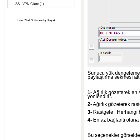
SSL VPN Client
(1)
Live Chat Software
by
Kayako
Sunucu yük dengeleme mo
paylaştırma sekmesi altı
1-
Ağırlık gözeterek en 
yönlendirir.
2-
Ağırlık gözeterek rast
3-
Rastgele : Herhangi b
4-
En az bağlantı olana :
Bu seçenekler
görselde