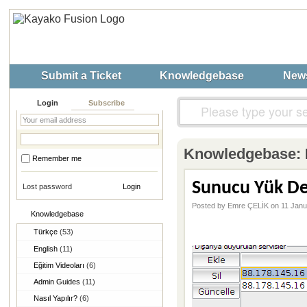
Submit a Ticket
Knowledgebase
New
Login
Subscribe
Knowledgebase:
Remember me
Sunucu Yük D
Lost password
Posted by Emre ÇELİK on 11 Janu
Knowledgebase
Türkçe
(53)
English
(11)
Eğitim Videoları
(6)
Admin Guides
(11)
Nasıl Yapılır?
(6)