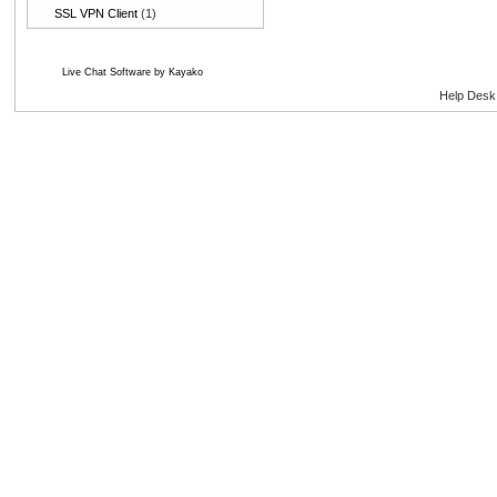
SSL VPN Client
(1)
Live Chat Software
by
Kayako
Help Desk