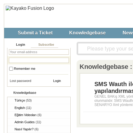
Submit a Ticket
Knowledgebase
New
Login
Subscribe
Knowledgebase 
Remember me
Lost password
SMS Wauth il
yapılandırma
Knowledgebase
GENEL BAKış XML yöntem
Türkçe
(53)
olunmalıdır. SMS Wauth ö
SENARYO Xml yöntemi il
English
(11)
Eğitim Videoları
(6)
Admin Guides
(11)
Nasıl Yapılır?
(6)